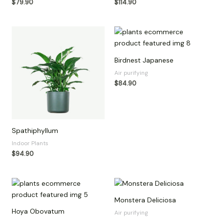
$
79.90
$
114.90
Birdnest Japanese
Air purifying
$
84.90
Spathiphyllum
Indoor Plants
$
94.90
Monstera Deliciosa
Hoya Obovatum
Air purifying