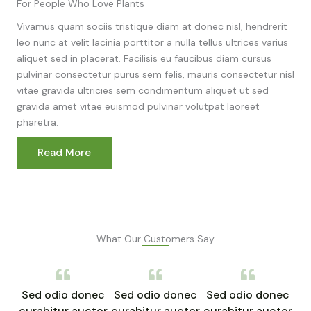
For People Who Love Plants
Vivamus quam sociis tristique diam at donec nisl, hendrerit
leo nunc at velit lacinia porttitor a nulla tellus ultrices varius
aliquet sed in placerat. Facilisis eu faucibus diam cursus
pulvinar consectetur purus sem felis, mauris consectetur nisl
vitae gravida ultricies sem condimentum aliquet ut sed
gravida amet vitae euismod pulvinar volutpat laoreet
pharetra.
Read More
What Our Customers Say
Sed odio donec
Sed odio donec
Sed odio donec
curabitur auctor
curabitur auctor
curabitur auctor