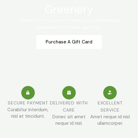
Greenery
Pretium tortor risus enim neque quis pellentesque
maecenas proin odio eget arcu
Purchase A Gift Card
SECURE PAYMENT
DELIVERED WITH
EXCELLENT
Curabitur interdum,
CARE
SERVICE
nisl at tincidunt.
Donec sit amet
Amet neque id nisl
neque id nisl.
ullamcorper.