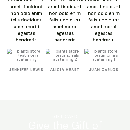
amet tincidunt
amet tincidunt
amet tincidunt
non odio enim
non odio enim
non odio enim
felis tincidunt
felis tincidunt
felis tincidunt
amet morbi
amet morbi
amet morbi
egestas
egestas
egestas
hendrerit.
hendrerit.
hendrerit.
JENNIFER LEWIS
ALICIA HEART
JUAN CARLOS
GIFT CARD
Give the Gift of