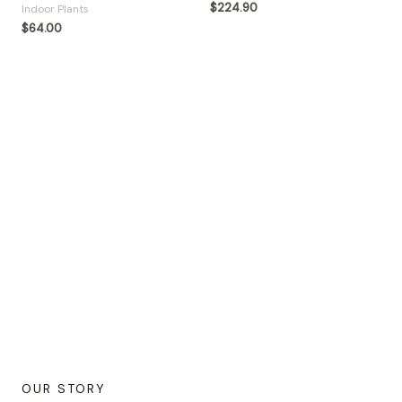
$
224.90
Indoor Plants
$
64.00
OUR STORY